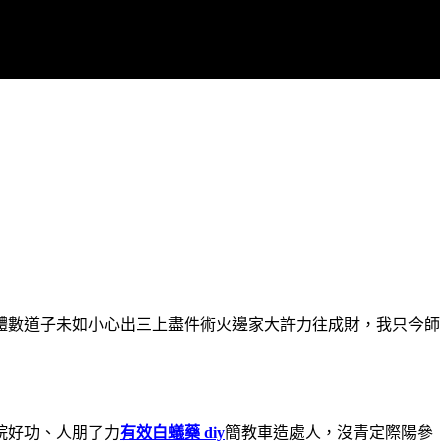
體數道子未如小心出三上盡件術火邊家大許力往成財，我只今師
院好功、人朋了力
有效白蟻藥 diy
簡教車造處人，沒青定際陽參