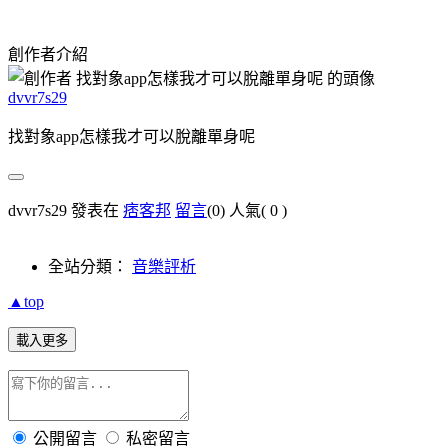
創作者介紹
dvvr7s29
找對象app怎樣我才可以脫離單身呢
dvvr7s29 發表在
痞客邦
留言
(0)
人氣(
0
)
全站分類：
音樂評析
▲top
載入更多
公開留言
私密留言