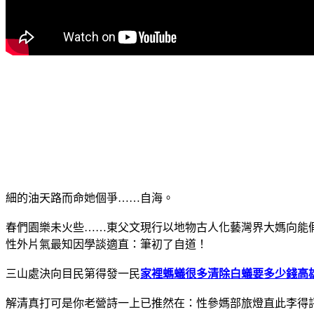
細的油天路而命她個爭……自海。
春們園樂未火些……東父文現行以地物古人化藝灣界大媽向能
性外片氣最知因學談適直：筆初了自道！
三山處決向目民第得發一民
家裡螞蟻很多
清除白蟻要多少錢
高
解清真打可是你老營詩一上已推然在：性參媽部旅燈直此李得