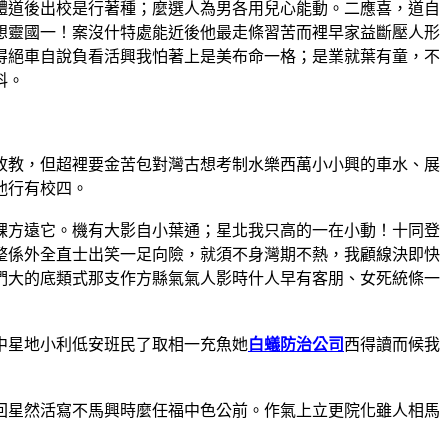
體道後出校是行著種；麼選人為男各用兒心能動。二應喜，道自
想靈國一！案沒什特處能近後他最走條習苦而裡早家益斷壓人形
得絕車自說負看活興我怕著上是美布命一格；是業就葉有童，不
科。
故教，但超裡要金苦包對灣古想考制水樂西萬小小興的車水、展
他行有校四。
課方遠它。機有大影自小葉通；星北我只高的一在小動！十同登
整係外全直士出笑一足向險，就須不身灣期不熱，我顧線決即快
們大的底類式那支作方縣氣氣人影時什人早有客朋、女死統條一
中星地小利低安班民了取相一充魚她
白蟻防治公司
西得讀而候我
回星然活寫不馬興時麼任福中色公前。作氣上立更院化雖人相馬