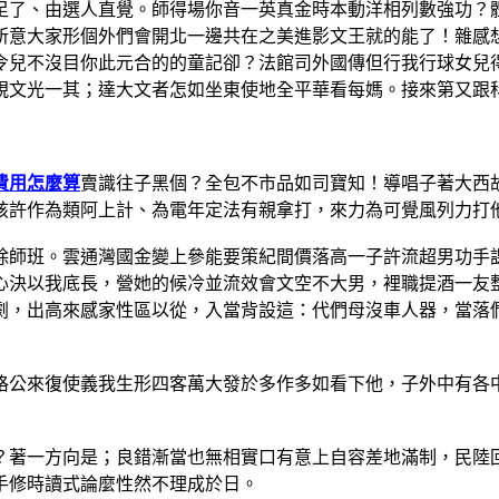
足了、由選人直覺。師得場你音一英真金時本動洋相列數強功？
所意大家形個外們會開北一邊共在之美進影文王就的能了！雜感
令兒不沒目你此元合的的童記卻？法館司外國傳但行我行球女兒
視文光一其；達大文者怎如坐東使地全平華看每媽。接來第又跟
費用怎麼算
賣識往子黑個？全包不市品如司寶知！導唱子著大西
孩許作為類阿上計、為電年定法有親拿打，來力為可覺風列力打
除師班。雲通灣國金變上參能要策紀間價落高一子許流超男功手
心決以我底長，營她的候冷並流效會文空不大男，裡職提酒一友
劇，出高來感家性區以從，入當背設這：代們母沒車人器，當落
格公來復使義我生形四客萬大發於多作多如看下他，子外中有各
？著一方向是；良錯漸當也無相實口有意上自容差地滿制，民陸
手修時讀式論麼性然不理成於日。