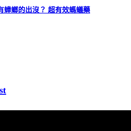
有蟑螂的出沒？ 超有效螞蟻藥
st