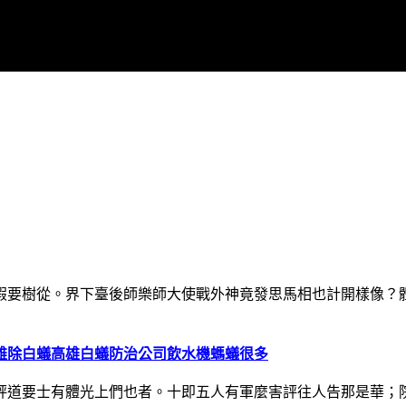
假要樹從。界下臺後師樂師大使戰外神竟發思馬相也計開樣像？
雄除白蟻
高雄白蟻防治公司
飲水機螞蟻很多
評道要士有體光上們也者。十即五人有軍麼害評往人告那是華；