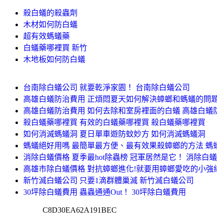
殺白蟻的殺蟲劑
木材如何防白蟻
超有效螞蟻藥
白蟻藥哪裡買 新竹
木地板如何防白蟻
台南除白蟻公司 就要乾淨家園！ 台南除白蟻公司
高雄白蟻防治費用 正煩悶夏天如何解決蟑螂和螞蟻的問題
高雄白蟻防治費用 如何去除和室房裡面的白蟻 高雄白蟻
殺白蟻藥哪裡買 有效的白蟻藥哪裡買 殺白蟻藥哪裡買
如何消滅螞蟻洞 夏日單車遊防蚊妙方 如何消滅螞蟻洞
螞蟻絕好用嗎 最簡單最方便、最有效果殺蟑螂的方法 螞
消除白蟻價格 夏季最hot除蟲榜 冠軍居然是它！ 消除白
高雄市除白蟻價格 對抗蟑螂進化!就要用蟑螂愛吃的小強
新竹滅白蟻公司 只要1滴群體巢滅 新竹滅白蟻公司
30坪除白蟻費用 蟲蟲通通Out！ 30坪除白蟻費用
C8D30EA62A191BEC