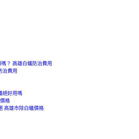
嗎？ 高雄白蟻防治費用
防治費用
蟻絕好用嗎
蟻價格
絕 高雄市除白蟻價格